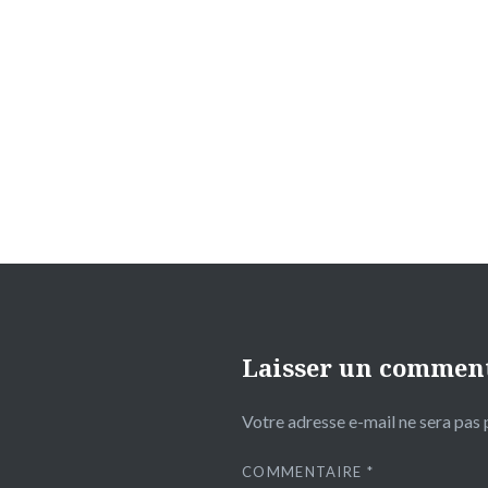
Navigation
de
l’article
Laisser un commen
Votre adresse e-mail ne sera pas 
COMMENTAIRE
*