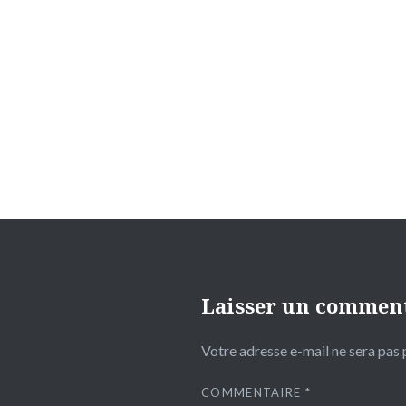
Navigation
de
l’article
Laisser un commen
Votre adresse e-mail ne sera pas 
COMMENTAIRE
*