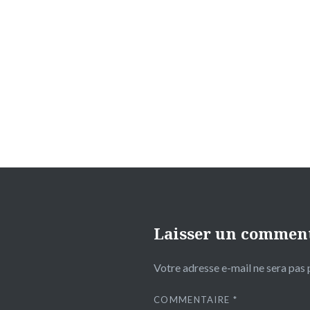
Navigation
de
l’article
Laisser un commen
Votre adresse e-mail ne sera pas 
COMMENTAIRE
*