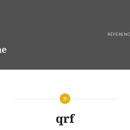
RÉFÉRENC
ne
qrf