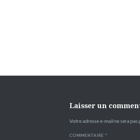
Navigation
de
l’article
Laisser un commen
Votre adresse e-mail ne sera pas 
COMMENTAIRE
*