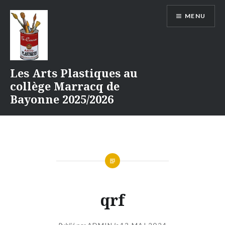
Aller
MENU
au
contenu
Les Arts Plastiques au
collège Marracq de
Bayonne 2025/2026
qrf