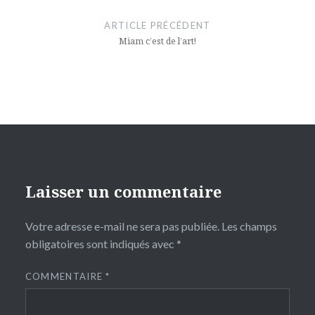
de
ARTICLE PRÉCÉDENT
l’article
Miam c’est de l’art!
Laisser un commentaire
Votre adresse e-mail ne sera pas publiée.
Les champs
obligatoires sont indiqués avec
*
COMMENTAIRE
*