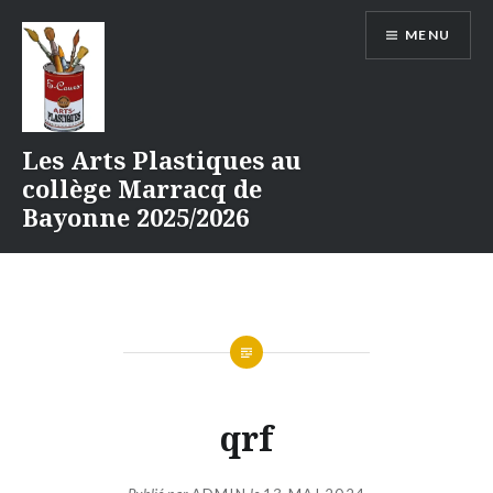
Aller
MENU
au
contenu
Les Arts Plastiques au
collège Marracq de
Bayonne 2025/2026
qrf