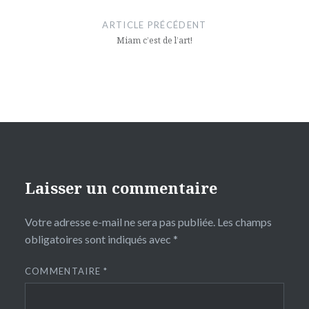
de
ARTICLE PRÉCÉDENT
l’article
Miam c’est de l’art!
Laisser un commentaire
Votre adresse e-mail ne sera pas publiée.
Les champs
obligatoires sont indiqués avec
*
COMMENTAIRE
*