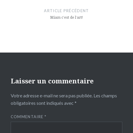
de
ARTICLE PRÉCÉDENT
l’article
Miam c’est de l’art!
Laisser un commentaire
Votre adresse e-mail ne sera pas publiée.
Les champs
obligatoires sont indiqués avec
*
COMMENTAIRE
*