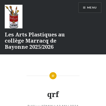
Aller
MENU
au
contenu
Les Arts Plastiques au
collège Marracq de
Bayonne 2025/2026
qrf