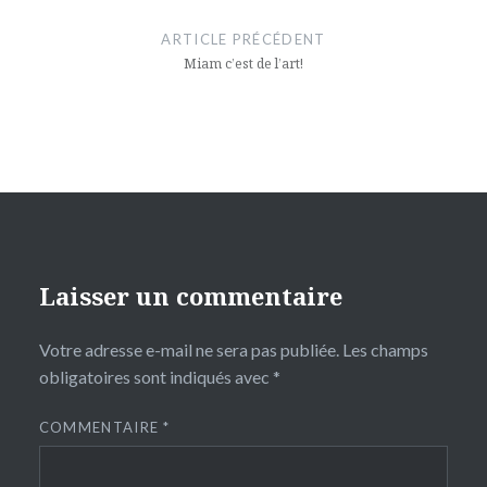
de
ARTICLE PRÉCÉDENT
l’article
Miam c’est de l’art!
Laisser un commentaire
Votre adresse e-mail ne sera pas publiée.
Les champs
obligatoires sont indiqués avec
*
COMMENTAIRE
*