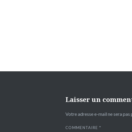
Navigation
de
l’article
Laisser un commen
Votre adresse e-mail ne sera pas 
COMMENTAIRE
*