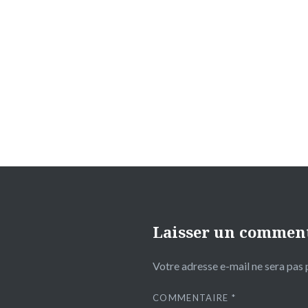
Navigation
de
l’article
Laisser un commen
Votre adresse e-mail ne sera pas 
COMMENTAIRE
*