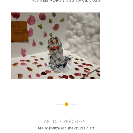
Publié par
ADMIN
le
25 AVRIL 2023
Navigation
de
ARTICLE PRÉCÉDENT
l’article
Ma sculpture est une œuvre d’art!