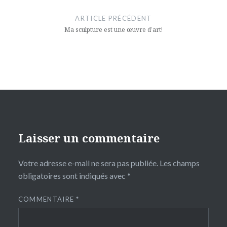
de
ARTICLE PRÉCÉDENT
l’article
Ma sculpture est une œuvre d’art!
Laisser un commentaire
Votre adresse e-mail ne sera pas publiée.
Les champs
obligatoires sont indiqués avec
*
COMMENTAIRE
*