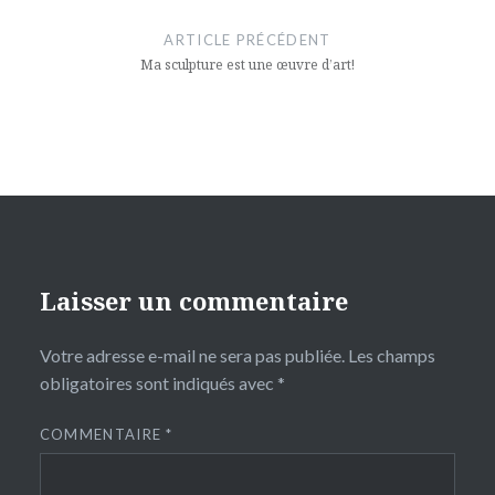
de
ARTICLE PRÉCÉDENT
l’article
Ma sculpture est une œuvre d’art!
Laisser un commentaire
Votre adresse e-mail ne sera pas publiée.
Les champs
obligatoires sont indiqués avec
*
COMMENTAIRE
*