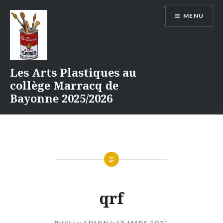
Aller
MENU
au
contenu
Les Arts Plastiques au
collège Marracq de
Bayonne 2025/2026
qrf