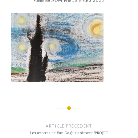
Publié par
ADMIN
le
18 MARS 2025
Navigation
de
ARTICLE PRÉCÉDENT
l’article
Les œuvres de Van Gogh s’animent /PROJET