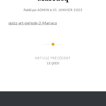
Publié par
ADMIN
le
31 JANVIER 2023
quizz-art-periode-2-Marracq
Navigation
de
ARTICLE PRÉCÉDENT
l’article
LE QUIZ!