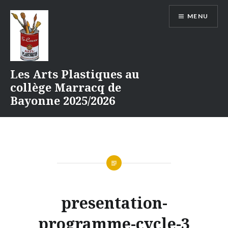
Aller
MENU
au
contenu
Les Arts Plastiques au
collège Marracq de
Bayonne 2025/2026
presentation-
programme-cycle-3