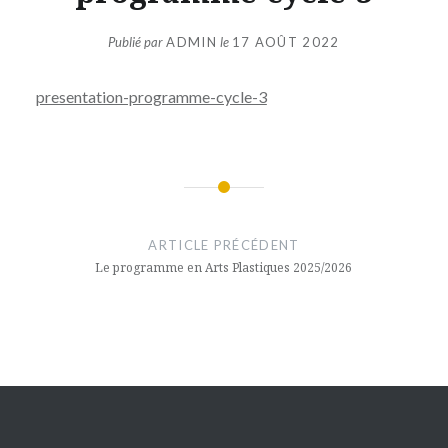
Publié par
ADMIN
le
17 AOÛT 2022
presentation-programme-cycle-3
Navigation
de
ARTICLE PRÉCÉDENT
l’article
Le programme en Arts Plastiques 2025/2026