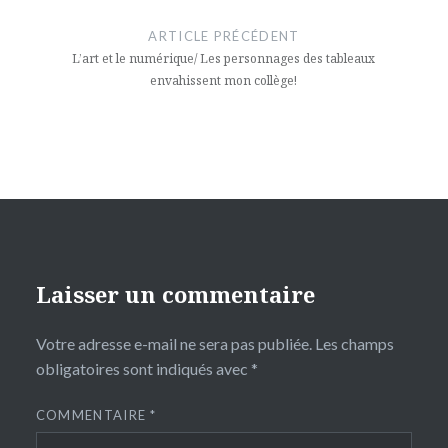
de
ARTICLE PRÉCÉDENT
l’article
L’art et le numérique/ Les personnages des tableaux
envahissent mon collège!
Laisser un commentaire
Votre adresse e-mail ne sera pas publiée.
Les champs
obligatoires sont indiqués avec
*
COMMENTAIRE
*