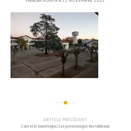
Publié par
ADMIN
le
11 NOVEMBRE 2022
Navigation
de
ARTICLE PRÉCÉDENT
l’article
L’art et le numérique/ Les personnages des tableaux