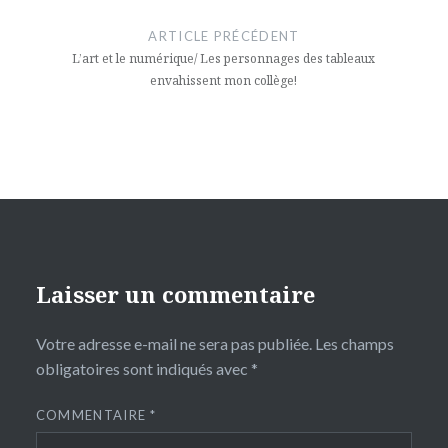
de
ARTICLE PRÉCÉDENT
l’article
L’art et le numérique/ Les personnages des tableaux
envahissent mon collège!
Laisser un commentaire
Votre adresse e-mail ne sera pas publiée.
Les champs
obligatoires sont indiqués avec
*
COMMENTAIRE
*