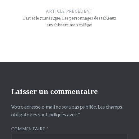
de
ARTICLE PRÉCÉDENT
l’article
L’art et le numérique/ Les personnages des tableaux
envahissent mon collège!
Laisser un commentaire
Votre adresse e-mail ne sera pas publiée.
Les champs
obligatoires sont indiqués avec
*
COMMENTAIRE
*