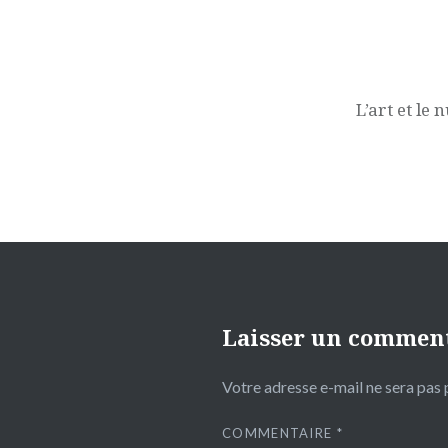
Navigation
de
l’article
L’art et le
Laisser un commen
Votre adresse e-mail ne sera pas 
COMMENTAIRE
*