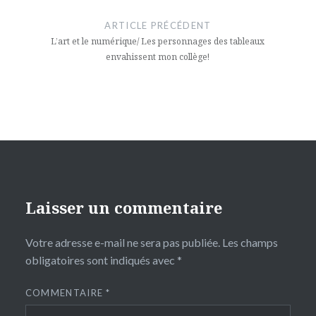
de
ARTICLE PRÉCÉDENT
l’article
L’art et le numérique/ Les personnages des tableaux
envahissent mon collège!
Laisser un commentaire
Votre adresse e-mail ne sera pas publiée.
Les champs
obligatoires sont indiqués avec
*
COMMENTAIRE
*