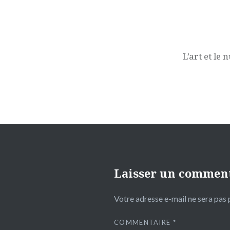
Navigation
de
l’article
L’art et le
Laisser un commen
Votre adresse e-mail ne sera pas 
COMMENTAIRE
*