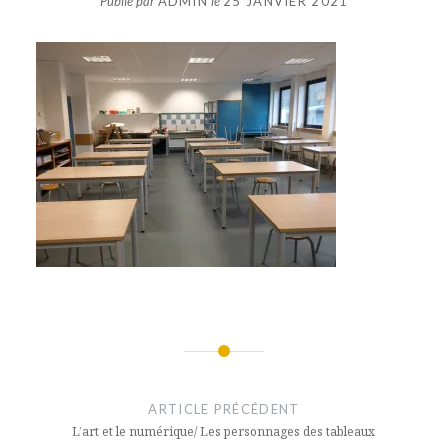
Publié par
ADMIN
le
25 JANVIER 2021
Navigation
de
ARTICLE PRÉCÉDENT
l’article
L’art et le numérique/ Les personnages des tableaux