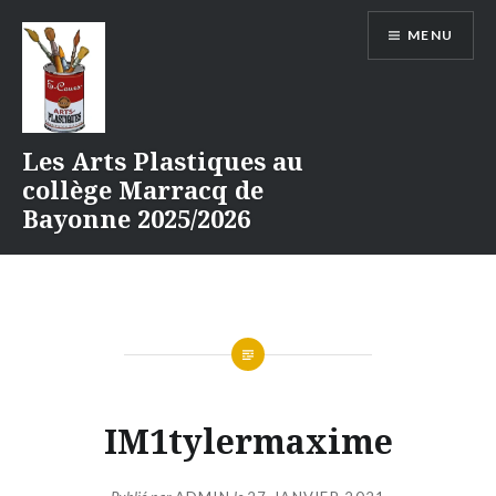
Aller
MENU
au
contenu
Les Arts Plastiques au
collège Marracq de
Bayonne 2025/2026
IM1tylermaxime