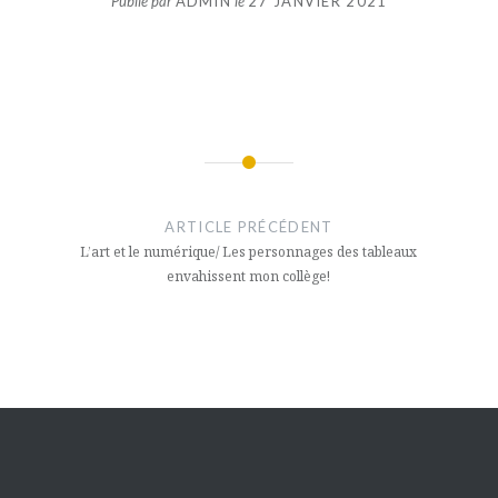
Publié par
ADMIN
le
27 JANVIER 2021
Navigation
de
ARTICLE PRÉCÉDENT
l’article
L’art et le numérique/ Les personnages des tableaux
envahissent mon collège!