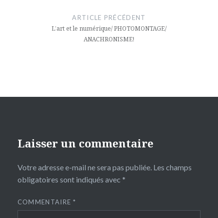
de
ARTICLE PRÉCÉDENT
l’article
L’art et le numérique/ PHOTOMONTAGE/
ANACHRONISME!
Laisser un commentaire
Votre adresse e-mail ne sera pas publiée.
Les champs
obligatoires sont indiqués avec
*
COMMENTAIRE
*