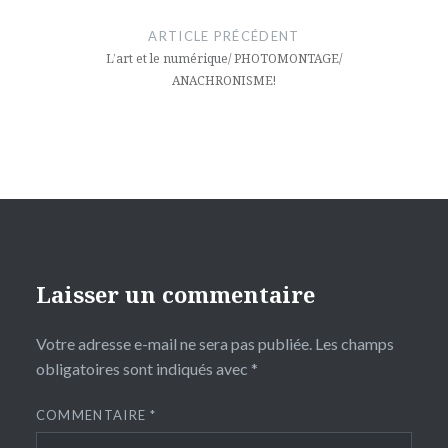
de
ARTICLE PRÉCÉDENT
l’article
L’art et le numérique/ PHOTOMONTAGE/
ANACHRONISME!
Laisser un commentaire
Votre adresse e-mail ne sera pas publiée.
Les champs
obligatoires sont indiqués avec
*
COMMENTAIRE
*