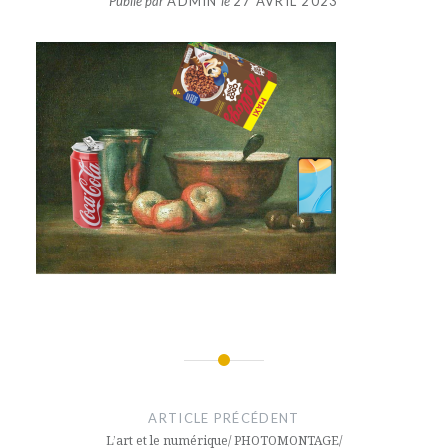
Publié par
ADMIN
le
27 AVRIL 2023
Navigation
de
ARTICLE PRÉCÉDENT
l’article
L’art et le numérique/ PHOTOMONTAGE/