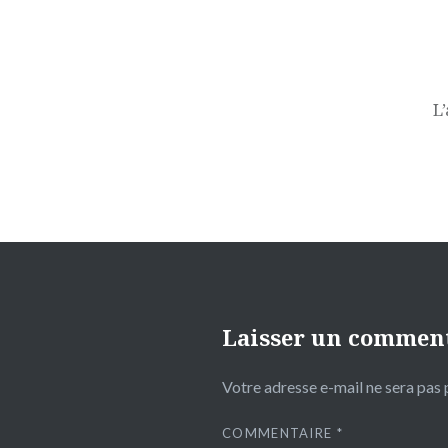
Navigation
de
l’article
L
Laisser un commen
Votre adresse e-mail ne sera pas 
COMMENTAIRE
*