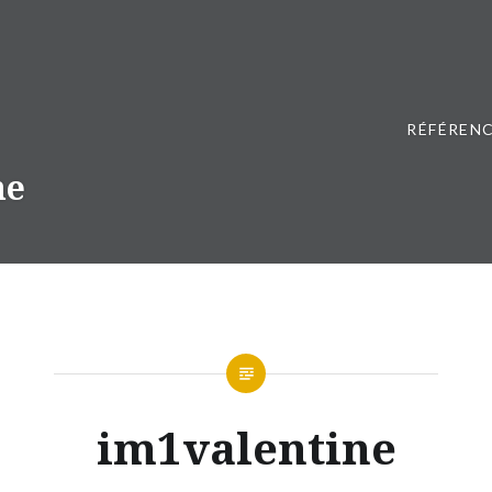
RÉFÉRENC
ne
im1valentine