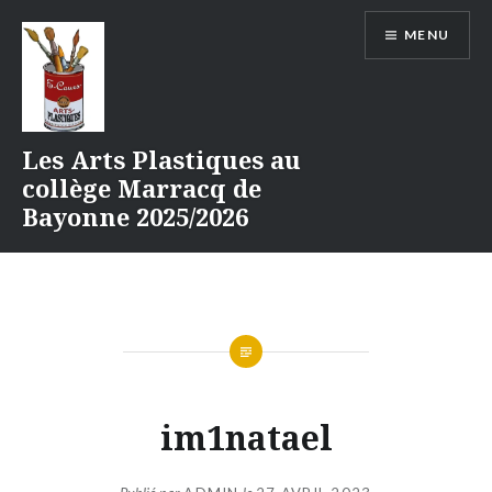
Aller
MENU
au
contenu
Les Arts Plastiques au
collège Marracq de
Bayonne 2025/2026
im1natael