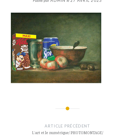
Publié par
ADMIN
le
27 AVRIL 2023
Navigation
de
ARTICLE PRÉCÉDENT
l’article
L’art et le numérique/ PHOTOMONTAGE/