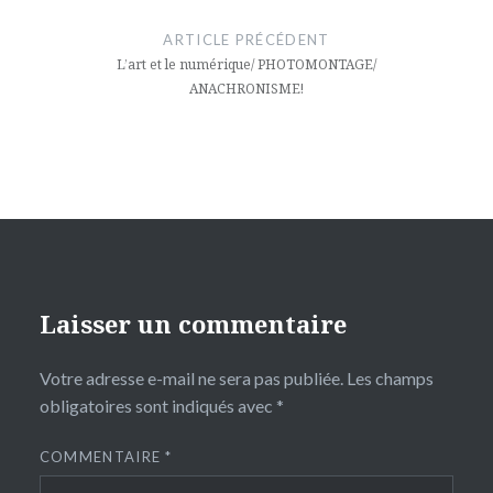
de
ARTICLE PRÉCÉDENT
l’article
L’art et le numérique/ PHOTOMONTAGE/
ANACHRONISME!
Laisser un commentaire
Votre adresse e-mail ne sera pas publiée.
Les champs
obligatoires sont indiqués avec
*
COMMENTAIRE
*