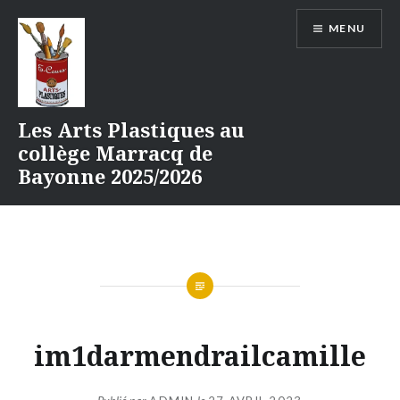
Aller
MENU
au
contenu
Les Arts Plastiques au
collège Marracq de
Bayonne 2025/2026
im1darmendrailcamille