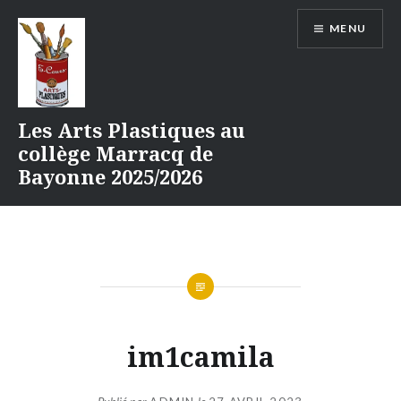
Aller
MENU
au
contenu
Les Arts Plastiques au
collège Marracq de
Bayonne 2025/2026
im1camila