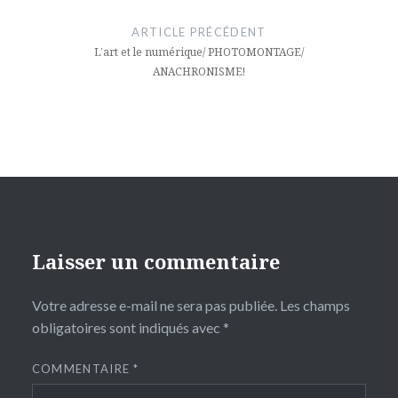
de
ARTICLE PRÉCÉDENT
l’article
L’art et le numérique/ PHOTOMONTAGE/
ANACHRONISME!
Laisser un commentaire
Votre adresse e-mail ne sera pas publiée.
Les champs
obligatoires sont indiqués avec
*
COMMENTAIRE
*