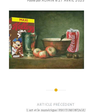
Publié par
ADMIN
le
27 AVRIL 2023
Navigation
de
ARTICLE PRÉCÉDENT
l’article
L’art et le numérique/ PHOTOMONTAGE/