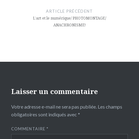
de
ARTICLE PRÉCÉDENT
l’article
L’art et le numérique/ PHOTOMONTAGE/
ANACHRONISME!
Laisser un commentaire
Votre adresse e-mail ne sera pas publiée.
Les champs
obligatoires sont indiqués avec
*
COMMENTAIRE
*