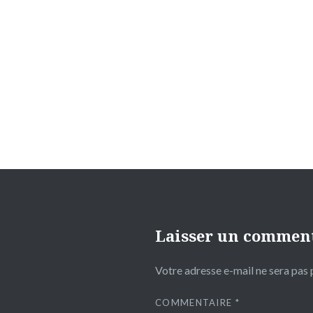
Navigation
de
l’article
Laisser un commen
Votre adresse e-mail ne sera pas 
COMMENTAIRE
*