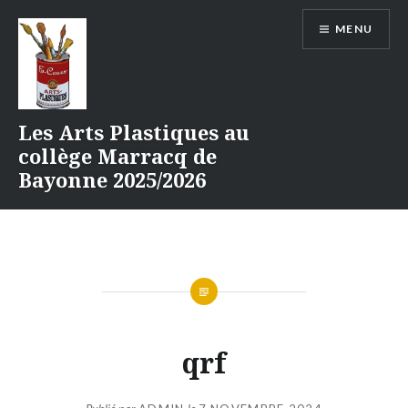
Aller
MENU
au
contenu
Les Arts Plastiques au
collège Marracq de
Bayonne 2025/2026
qrf