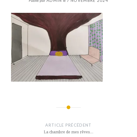
Publié par
ADMIN
le
7 NOVEMBRE 2024
Navigation
de
ARTICLE PRÉCÉDENT
l’article
La chambre de mes rêves…