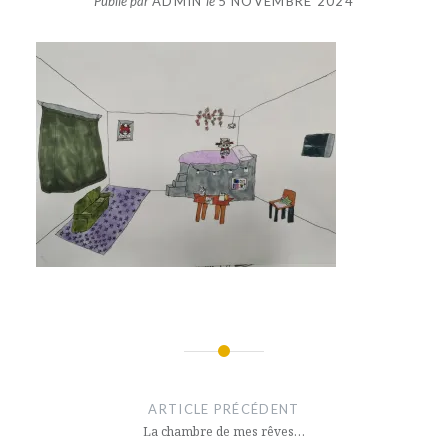
Publié par
ADMIN
le
5 NOVEMBRE 2024
Navigation
de
ARTICLE PRÉCÉDENT
l’article
La chambre de mes rêves…