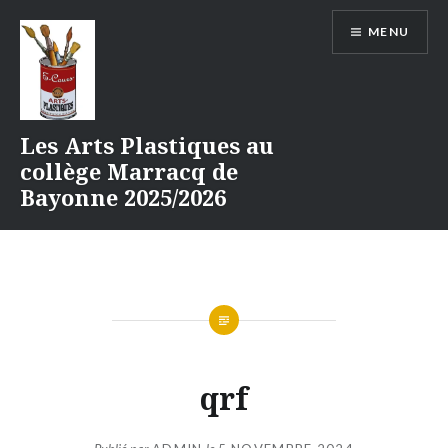
Aller
MENU
au
contenu
Les Arts Plastiques au
collège Marracq de
Bayonne 2025/2026
qrf