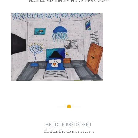
Publié par
ADMIN
le
4 NOVEMBRE 2024
Navigation
de
ARTICLE PRÉCÉDENT
l’article
La chambre de mes rêves…