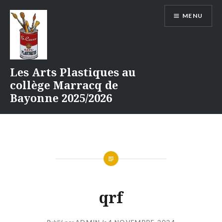
Aller
MENU
au
contenu
Les Arts Plastiques au
collège Marracq de
Bayonne 2025/2026
qrf