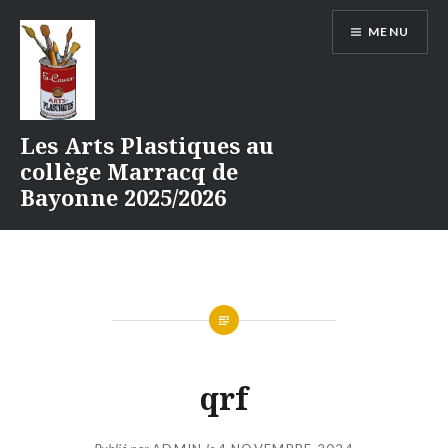
Aller
MENU
au
contenu
Les Arts Plastiques au
collège Marracq de
Bayonne 2025/2026
qrf