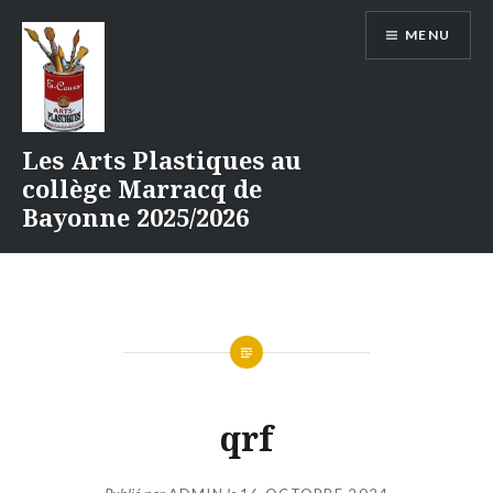
Aller
MENU
au
contenu
Les Arts Plastiques au
collège Marracq de
Bayonne 2025/2026
qrf