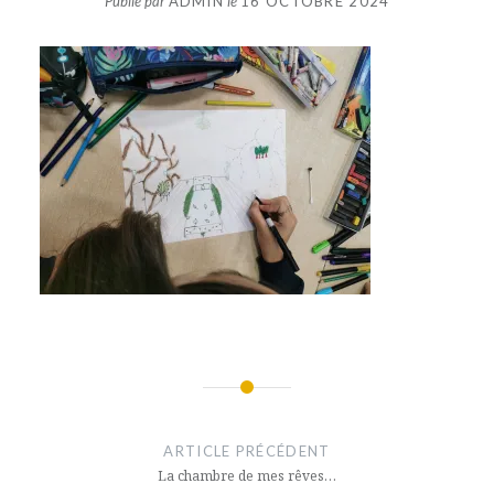
Publié par
ADMIN
le
16 OCTOBRE 2024
Navigation
de
ARTICLE PRÉCÉDENT
l’article
La chambre de mes rêves…