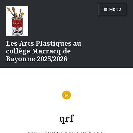
Aller
MENU
au
contenu
Les Arts Plastiques au
collège Marracq de
Bayonne 2025/2026
qrf