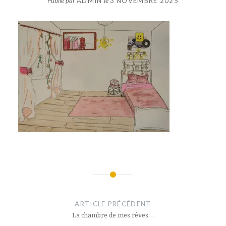
Publié par
ADMIN
le
3 NOVEMBRE 2025
Navigation
de
ARTICLE PRÉCÉDENT
l’article
La chambre de mes rêves…