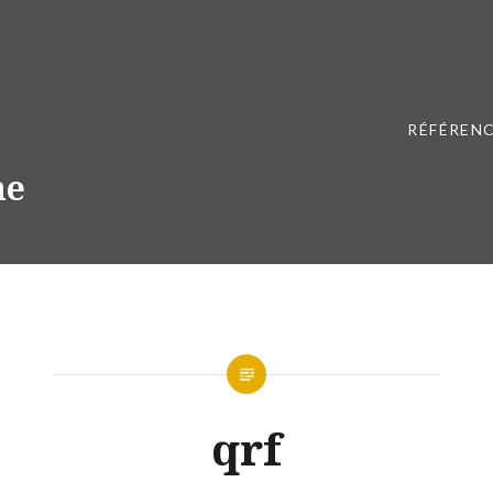
RÉFÉRENC
ne
qrf