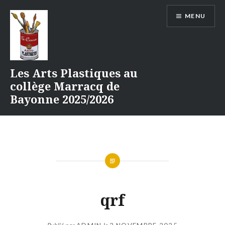
Aller
MENU
au
contenu
Les Arts Plastiques au
collège Marracq de
Bayonne 2025/2026
qrf