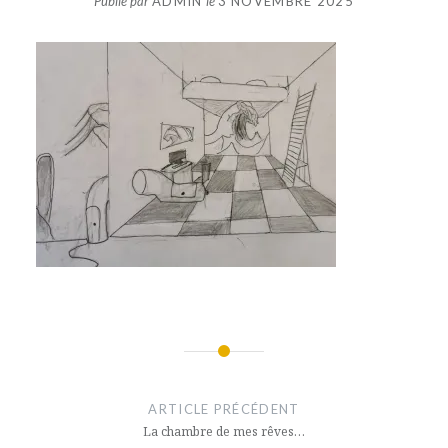
Publié par
ADMIN
le
3 NOVEMBRE 2025
Navigation
de
ARTICLE PRÉCÉDENT
l’article
La chambre de mes rêves…