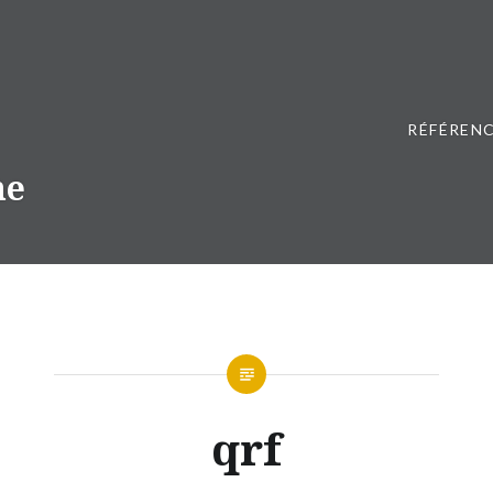
RÉFÉRENC
ne
qrf