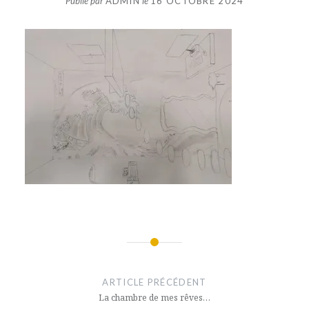
Publié par
ADMIN
le
16 OCTOBRE 2024
Navigation
de
ARTICLE PRÉCÉDENT
l’article
La chambre de mes rêves…