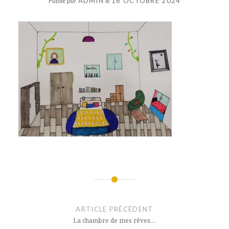
Publié par
ADMIN
le
16 OCTOBRE 2024
Navigation
de
ARTICLE PRÉCÉDENT
l’article
La chambre de mes rêves…