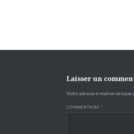
de
l’article
Laisser un commen
Votre adresse e-mail ne sera pas 
COMMENTAIRE
*