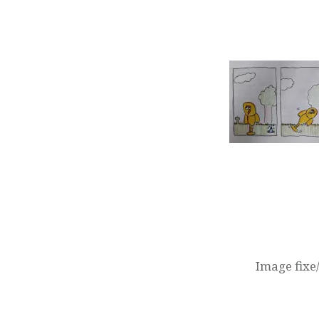
Navigation
de
l’article
Image fixe