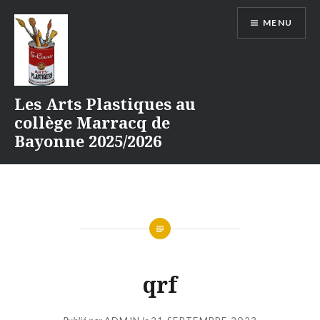
Aller
MENU
au
contenu
Les Arts Plastiques au
collège Marracq de
Bayonne 2025/2026
qrf