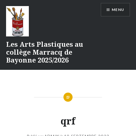
Aller
MENU
au
contenu
Les Arts Plastiques au
collège Marracq de
Bayonne 2025/2026
qrf