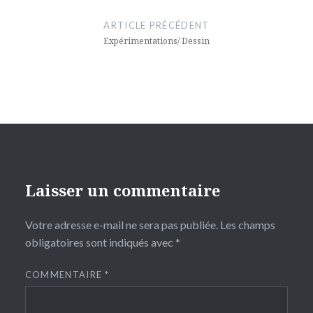
de
ARTICLE PRÉCÉDENT
l’article
Expérimentations/ Dessin
Laisser un commentaire
Votre adresse e-mail ne sera pas publiée.
Les champs
obligatoires sont indiqués avec
*
COMMENTAIRE
*